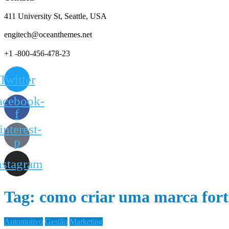
411 University St, Seattle, USA
engitech@oceanthemes.net
+1 -800-456-478-23
Twitter
acebook-
f
interest-
p
nstagram
Tag:
como criar uma marca forte
Automotivo
Gestão
Marketing