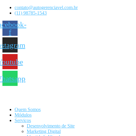
contato@autogerenciavel.com.br
(11) 98785-1543
acebook-
f
nstagram
Youtube
hatsapp
Quem Somos
Módulos
Serviços
Desenvolvimento de Site
Marketing Digital