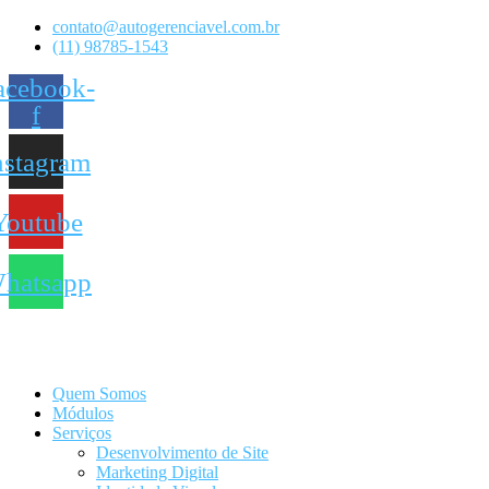
contato@autogerenciavel.com.br
(11) 98785-1543
acebook-
f
nstagram
Youtube
hatsapp
Quem Somos
Módulos
Serviços
Desenvolvimento de Site
Marketing Digital