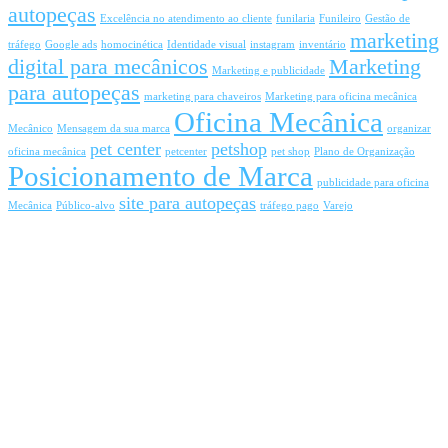
autopeças
Excelência no atendimento ao cliente
funilaria
Funileiro
Gestão de
marketing
tráfego
Google ads
homocinética
Identidade visual
instagram
inventário
digital para mecânicos
Marketing
Marketing e publicidade
para autopeças
marketing para chaveiros
Marketing para oficina mecânica
Oficina Mecânica
Mecânico
Mensagem da sua marca
organizar
pet center
petshop
oficina mecânica
petcenter
pet shop
Plano de Organização
Posicionamento de Marca
publicidade para oficina
site para autopeças
Mecânica
Público-alvo
tráfego pago
Varejo