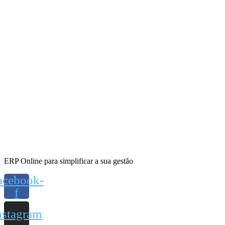
ERP Online para simplificar a sua gestão
acebook-
f
nstagram