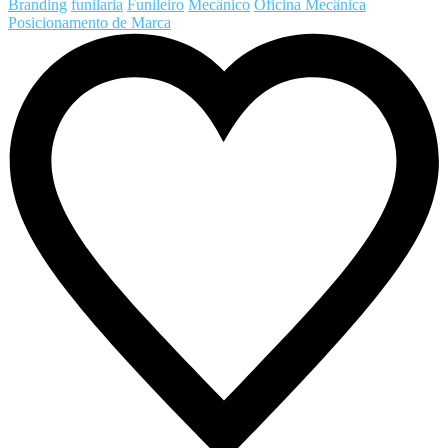
Branding
funilaria
Funileiro
Mecânico
Oficina Mecânica
Posicionamento de Marca