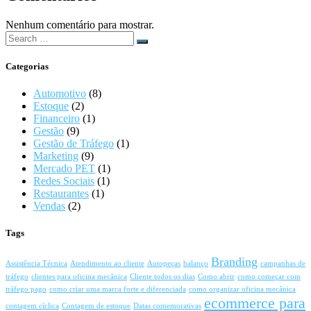
Nenhum comentário para mostrar.
Search
for:
Categorias
Automotivo
(8)
Estoque
(2)
Financeiro
(1)
Gestão
(9)
Gestão de Tráfego
(1)
Marketing
(9)
Mercado PET
(1)
Redes Sociais
(1)
Restaurantes
(1)
Vendas
(2)
Tags
Branding
Assistência Técnica
Atendimento ao cliente
Autopeças
balanço
campanhas de
tráfego
clientes para oficina mecânica
Cliente todos os dias
Como abrir
como começar com
tráfego pago
como criar uma marca forte e diferenciada
como organizar oficina mecânica
ecommerce para
contagem cíclica
Contagem de estoque
Datas comemorativas