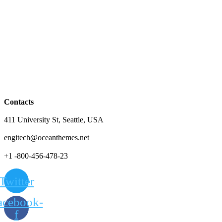
Contacts
411 University St, Seattle, USA
engitech@oceanthemes.net
+1 -800-456-478-23
Twitter
acebook-
f