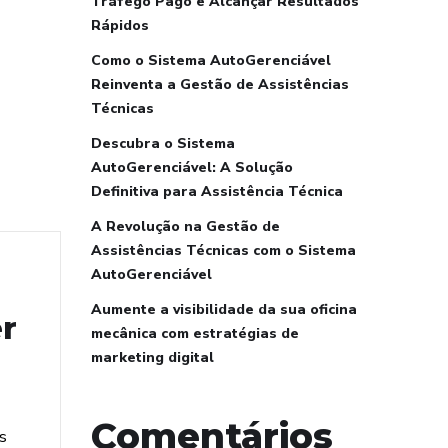
Tráfego Pago e Alcançar Resultados
Rápidos
Como o Sistema AutoGerenciável
Reinventa a Gestão de Assistências
Técnicas
Descubra o Sistema
AutoGerenciável: A Solução
Definitiva para Assistência Técnica
A Revolução na Gestão de
Assistências Técnicas com o Sistema
AutoGerenciável
Aumente a visibilidade da sua oficina
r
mecânica com estratégias de
marketing digital
Comentários
s